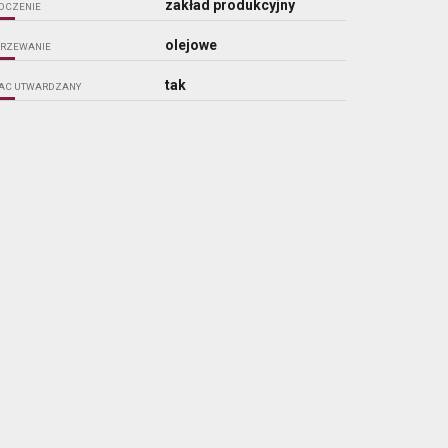
zakład produkcyjny
OCZENIE
olejowe
RZEWANIE
tak
AC UTWARDZANY