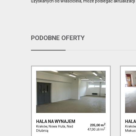
uzyskanych od właściciela, może podlegać aktualizacji i
PODOBNE OFERTY
HALA NA WYNAJEM
HALA
2
235,00 m
Kraków, Nowa Huta, Nad
Kraków
2
47,00 zł/m
Dłubnią
Makus