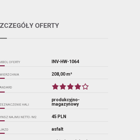
ZCZEGÓŁY OFERTY
INV-HW-1064
MBOL OFERTY
208,00 m²
WIERZCHNIA
ANDARD
produkcyjno-
magazynowy
ZEZNACZENIE HALI
45 PLN
YNSZ NAJMU NETTO /M2
asfalt
JAZD