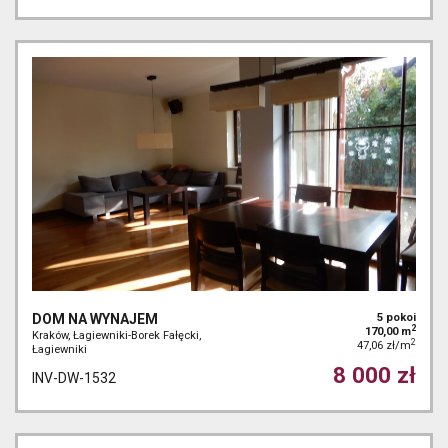
DOM NA WYNAJEM
5 pokoi
2
170,00 m
Kraków, Łagiewniki-Borek Fałęcki,
2
47,06 zł/m
Łagiewniki
8 000 zł
INV-DW-1532