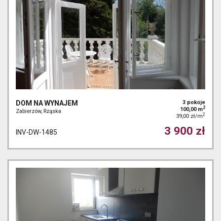
DOM NA WYNAJEM
3 pokoje
2
100,00 m
Zabierzów, Rząska
2
39,00 zł/m
3 900 zł
INV-DW-1485