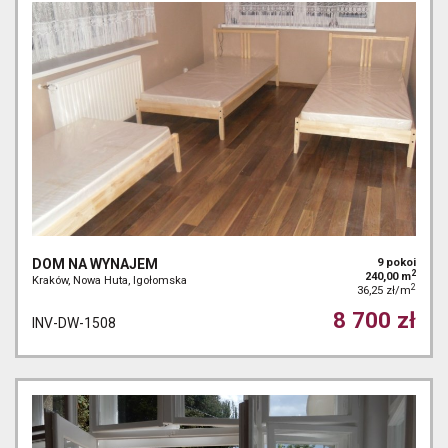
DOM NA WYNAJEM
9 pokoi
2
240,00 m
Kraków, Nowa Huta, Igołomska
2
36,25 zł/m
8 700 zł
INV-DW-1508