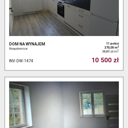
DOM NA WYNAJEM
11 pokoi
2
270,00 m
Niepołomice
2
38,89 zł/m
10 500 zł
INV-DW-1474