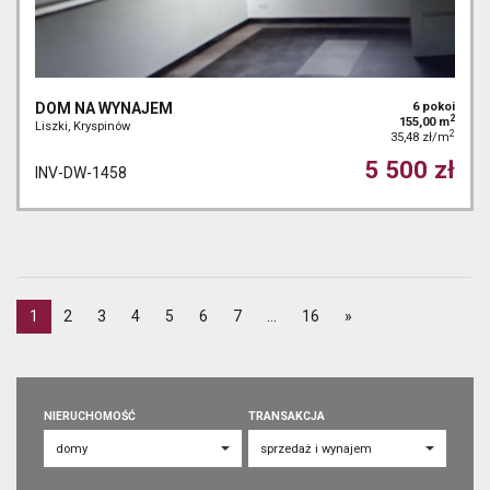
DOM NA WYNAJEM
6 pokoi
2
155,00 m
Liszki, Kryspinów
2
35,48 zł/m
5 500 zł
INV-DW-1458
1
2
3
4
5
6
7
...
16
»
NIERUCHOMOŚĆ
TRANSAKCJA