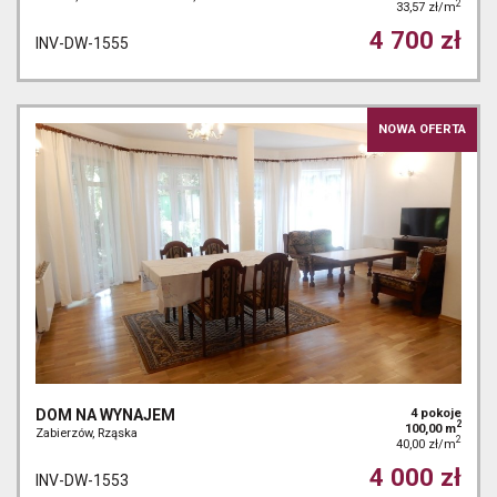
2
33,57 zł/m
4 700 zł
INV-DW-1555
NOWA OFERTA
DOM NA WYNAJEM
4 pokoje
2
100,00 m
Zabierzów, Rząska
2
40,00 zł/m
4 000 zł
INV-DW-1553