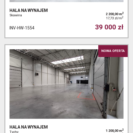
HALA NA WYNAJEM
2
2 200,00 m
Skawina
2
17,73 zł/m
39 000 zł
INV-HW-1554
NOWA OFERTA
HALA NA WYNAJEM
2
1 200,00 m
Tychy