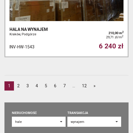
HALA NA WYNAJEM
2
210,00 m
Kraków, Podgórze
2
29,71 zł/m
6 240 zł
INV-HW-1543
1
2
3
4
5
6
7
...
12
»
NIERUCHOMOŚĆ
TRANSAKCJA