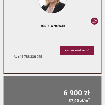
256
OFERT
DOROTA
NOWAK
zostaw wiadomość
+48 788 330 025
6 900 zł
2
37,00 zł/m