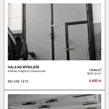
HALA NA WYNAJEM
2
170,00 m
Kraków, Podgórze, Nowohucka
2
38,00 zł/m
6 600 zł
INV-HW-1419