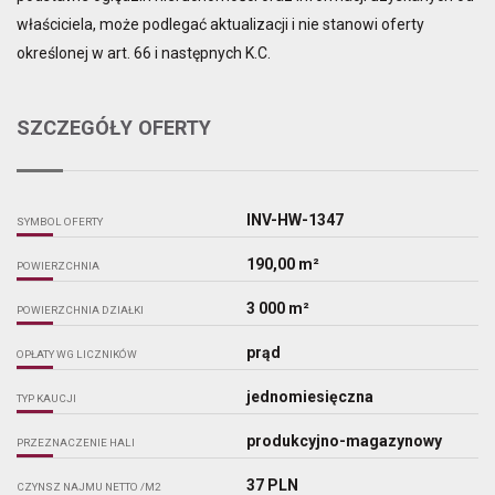
właściciela, może podlegać aktualizacji i nie stanowi oferty
określonej w art. 66 i następnych K.C.
SZCZEGÓŁY OFERTY
INV-HW-1347
SYMBOL OFERTY
190,00 m²
POWIERZCHNIA
3 000 m²
POWIERZCHNIA DZIAŁKI
prąd
OPŁATY WG LICZNIKÓW
jednomiesięczna
TYP KAUCJI
produkcyjno-magazynowy
PRZEZNACZENIE HALI
37 PLN
CZYNSZ NAJMU NETTO /M2