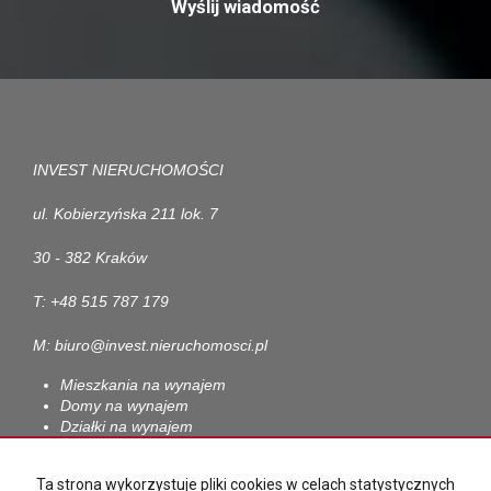
INVEST NIERUCHOMOŚCI
ul. Kobierzyńska 211 lok. 7
30 - 382 Kraków
T: +48 515 787 179
M: biuro@invest.nieruchomosci.pl
Mieszkania na wynajem
Domy na wynajem
Działki na wynajem
Lokale na wynajem
Hale na wynajem
Ta strona wykorzystuje pliki cookies w celach statystycznych
Obiekty na wynajem