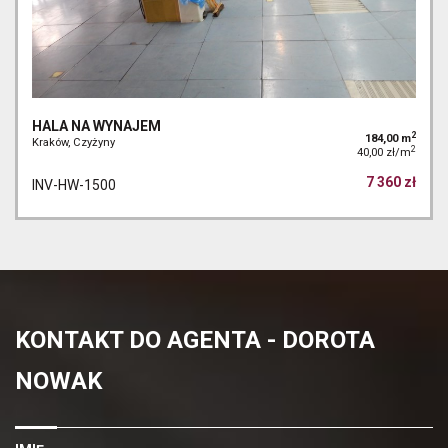
HALA NA WYNAJEM
2
184,00 m
Kraków, Czyżyny
2
40,00 zł/m
7 360 zł
INV-HW-1500
KONTAKT DO AGENTA - DOROTA
NOWAK