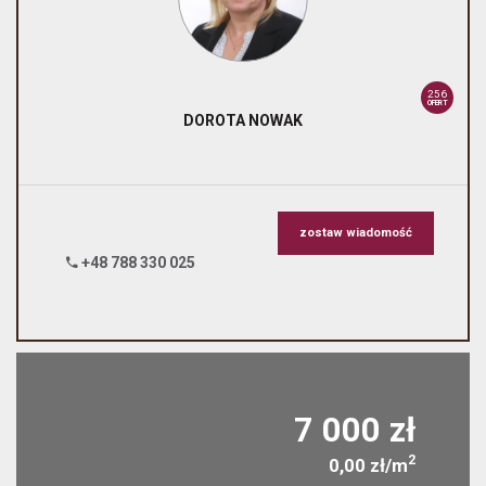
256
OFERT
DOROTA
NOWAK
zostaw wiadomość
+48 788 330 025
7 000 zł
2
0,00 zł/m