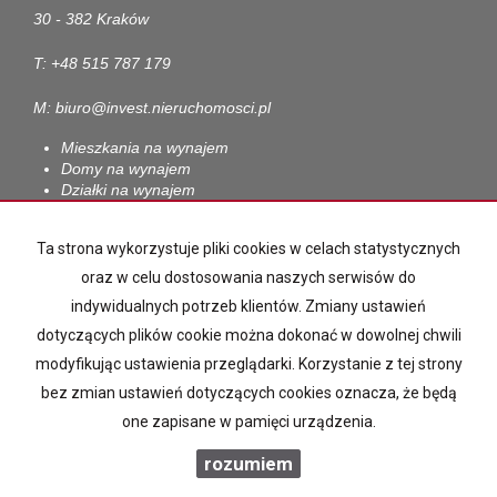
30 - 382 Kraków
T: +48 515 787 179
M: biuro@invest.nieruchomosci.pl
Mieszkania na wynajem
Domy na wynajem
Działki na wynajem
Lokale na wynajem
Hale na wynajem
Ta strona wykorzystuje pliki cookies w celach statystycznych
Obiekty na wynajem
oraz w celu dostosowania naszych serwisów do
Mieszkania na sprzedaż
indywidualnych potrzeb klientów. Zmiany ustawień
Domy na sprzedaż
Działki na sprzedaż
dotyczących plików cookie można dokonać w dowolnej chwili
Lokale na sprzedaż
modyfikując ustawienia przeglądarki. Korzystanie z tej strony
Hale na sprzedaż
bez zmian ustawień dotyczących cookies oznacza, że będą
Obiekty na sprzedaż
one zapisane w pamięci urządzenia.
rozumiem
INVEST NIERUCHOMOŚCI
Program dla biur nieruchomości
Galactica Virgo
2026