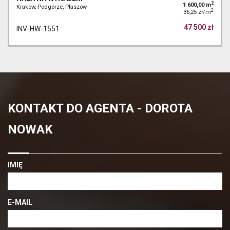
2
1 600,00 m
Kraków, Podgórze, Płaszów
2
36,25 zł/m
47 500 zł
INV-HW-1551
KONTAKT DO AGENTA - DOROTA
NOWAK
IMIĘ
E-MAIL