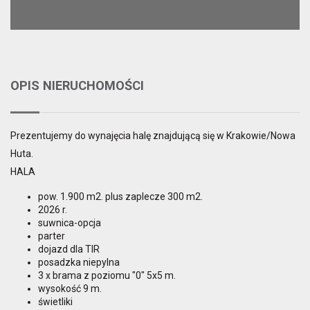
OPIS NIERUCHOMOŚCI
Prezentujemy do wynajęcia halę znajdującą się w Krakowie/Nowa
Huta.
HALA
pow. 1.900 m2. plus zaplecze 300 m2.
2026 r.
suwnica-opcja
parter
dojazd dla TIR
posadzka niepylna
3 x brama z poziomu "0" 5x5 m.
wysokość 9 m.
świetliki