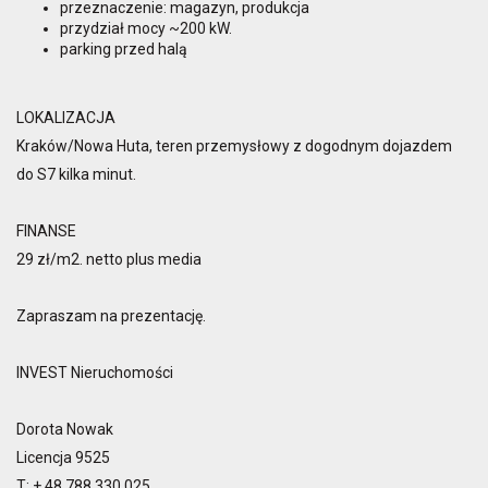
przeznaczenie: magazyn, produkcja
przydział mocy ~200 kW.
parking przed halą
LOKALIZACJA
Kraków/Nowa Huta, teren przemysłowy z dogodnym dojazdem
do S7 kilka minut.
FINANSE
29 zł/m2. netto plus media
Zapraszam na prezentację.
INVEST Nieruchomości
Dorota Nowak
Licencja 9525
T: + 48 788 330 025