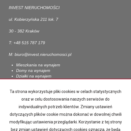
INVEST NIERUCHOMOŚCI
ul. Kobierzyńska 211 lok. 7
30 - 382 Kraków
T: +48 515 787 179
M: biuro@invest.nieruchomosci.pl
Mieszkania na wynajem
Domy na wynajem
Działki na wynajem
Lokale na wynajem
Hale na wynajem
Ta strona wykorzystuje pliki cookies w celach statystycznych
Obiekty na wynajem
oraz w celu dostosowania naszych serwisów do
Mieszkania na sprzedaż
indywidualnych potrzeb klientów. Zmiany ustawień
Domy na sprzedaż
Działki na sprzedaż
dotyczących plików cookie można dokonać w dowolnej chwili
Lokale na sprzedaż
modyfikując ustawienia przeglądarki. Korzystanie z tej strony
Hale na sprzedaż
bez zmian ustawień dotyczących cookies oznacza, że będą
Obiekty na sprzedaż