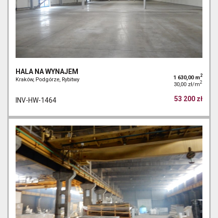
HALA NA WYNAJEM
2
1 630,00 m
Kraków, Podgórze, Rybitwy
2
30,00 zł/m
53 200 zł
INV-HW-1464