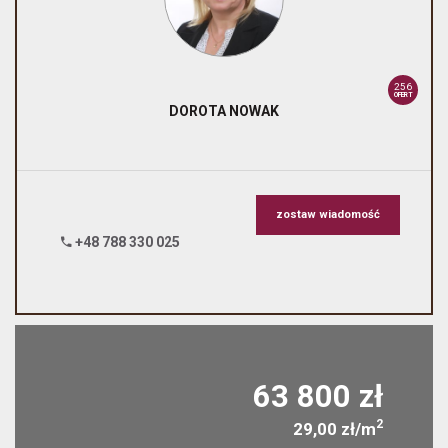
256
OFERT
DOROTA
NOWAK
zostaw wiadomość
+48 788 330 025
63 800 zł
2
29,00 zł/m