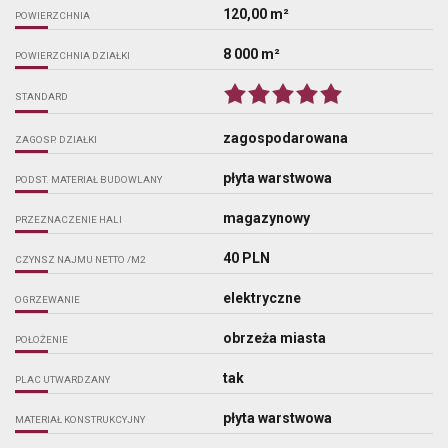
120,00 m²
POWIERZCHNIA
8 000 m²
POWIERZCHNIA DZIAŁKI
STANDARD
zagospodarowana
ZAGOSP. DZIAŁKI
płyta warstwowa
PODST. MATERIAŁ BUDOWLANY
magazynowy
PRZEZNACZENIE HALI
40 PLN
CZYNSZ NAJMU NETTO /M2
elektryczne
OGRZEWANIE
obrzeża miasta
POŁOŻENIE
tak
PLAC UTWARDZANY
płyta warstwowa
MATERIAŁ KONSTRUKCYJNY