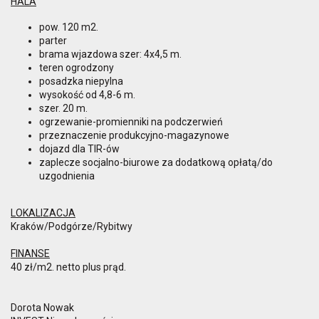
HALA
pow. 120 m2.
parter
brama wjazdowa szer: 4x4,5 m.
teren ogrodzony
posadzka niepylna
wysokość od 4,8-6 m.
szer. 20 m.
ogrzewanie-promienniki na podczerwień
przeznaczenie produkcyjno-magazynowe
dojazd dla TIR-ów
zaplecze socjalno-biurowe za dodatkową opłatą/do
uzgodnienia
LOKALIZACJA
Kraków/Podgórze/Rybitwy
FINANSE
40 zł/m2. netto plus prąd.
Dorota Nowak