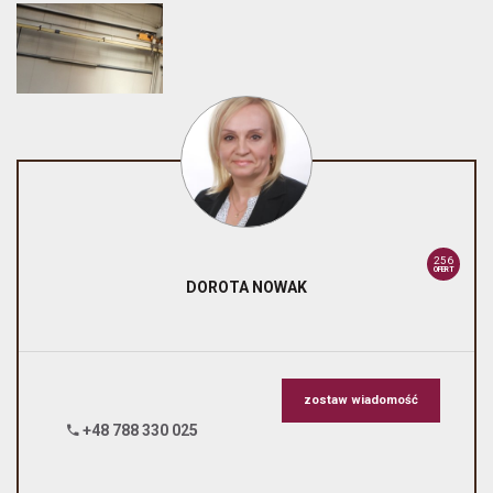
256
OFERT
DOROTA
NOWAK
zostaw wiadomość
+48 788 330 025