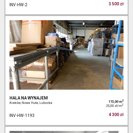
3 500 zł
INV-HW-2
HALA NA WYNAJEM
2
172,00 m
Kraków, Nowa Huta, Lubocka
2
25,00 zł/m
4 300 zł
INV-HW-1193