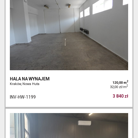
HALA NA WYNAJEM
2
120,00 m
Kraków, Nowa Huta
2
32,00 zł/m
3 840 zł
INV-HW-1199