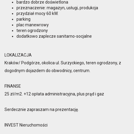
bardzo dobrze doświetlona
przeznaczenie: magazyn, usługi, produkcja
przydział mocy 60 kW.
parking
plac manewrowy
teren ogrodzony
dodatkowo zaplecze sanitarno-socjalne
LOKALIZACJA
Kraków/ Podgórze, okolica ul. Surzyckiego, teren ogrodzony, z
dogodnym dojazdem do obwodnicy, centrum.
FINANSE
25 zł/m2. +12 opłata administracyjna, plus prąd i gaz
Serdecznie zapraszam na prezentację.
INVEST Nieruchomości