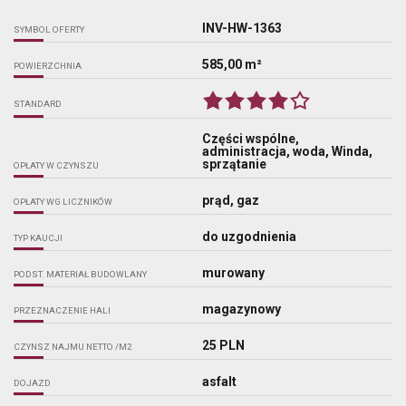
INV-HW-1363
SYMBOL OFERTY
585,00 m²
POWIERZCHNIA
STANDARD
Części wspólne,
administracja, woda, Winda,
sprzątanie
OPŁATY W CZYNSZU
prąd, gaz
OPŁATY WG LICZNIKÓW
do uzgodnienia
TYP KAUCJI
murowany
PODST. MATERIAŁ BUDOWLANY
magazynowy
PRZEZNACZENIE HALI
25 PLN
CZYNSZ NAJMU NETTO /M2
asfalt
DOJAZD