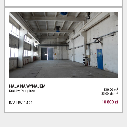
HALA NA WYNAJEM
2
330,00 m
Kraków, Podgórze
2
33,00 zł/m
10 800 zł
INV-HW-1421