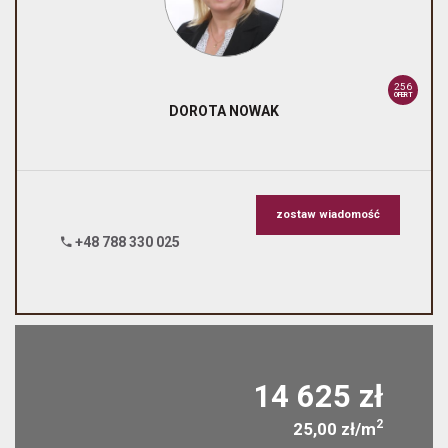
256
OFERT
DOROTA
NOWAK
zostaw wiadomość
+48 788 330 025
14 625 zł
2
25,00 zł/m