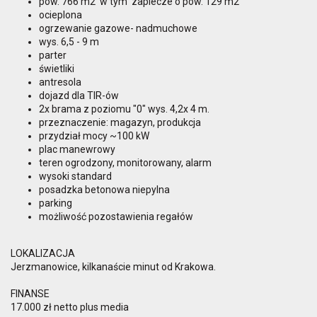
pow. 766 m2 w tym zaplecze o pow. 129 m2
ocieplona
ogrzewanie gazowe- nadmuchowe
wys. 6,5 - 9 m
parter
świetliki
antresola
dojazd dla TIR-ów
2x brama z poziomu "0" wys. 4,2x 4 m.
przeznaczenie: magazyn, produkcja
przydział mocy ~100 kW
plac manewrowy
teren ogrodzony, monitorowany, alarm
wysoki standard
posadzka betonowa niepylna
parking
możliwość pozostawienia regałów
LOKALIZACJA
Jerzmanowice, kilkanaście minut od Krakowa.
FINANSE
17.000 zł netto plus media