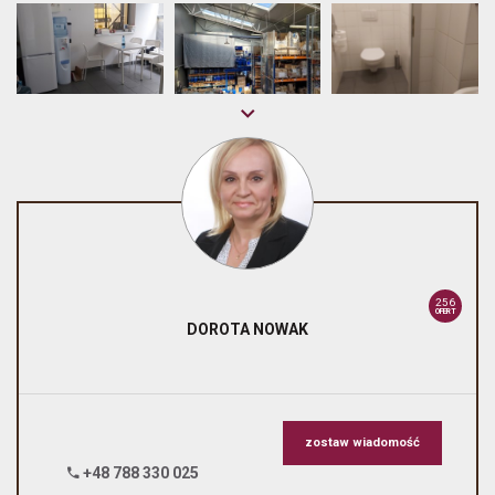
256
OFERT
DOROTA
NOWAK
zostaw wiadomość
+48 788 330 025