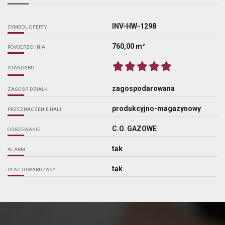
INV-HW-1298
SYMBOL OFERTY
760,00 m²
POWIERZCHNIA
STANDARD
zagospodarowana
ZAGOSP. DZIAŁKI
produkcyjno-magazynowy
PRZEZNACZENIE HALI
C.O. GAZOWE
OGRZEWANIE
tak
ALARM
tak
PLAC UTWARDZANY