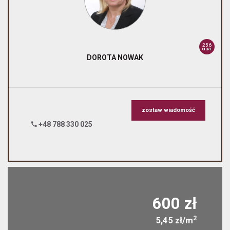
256
OFERT
DOROTA
NOWAK
zostaw wiadomość
+48 788 330 025
600 zł
2
5,45 zł/m