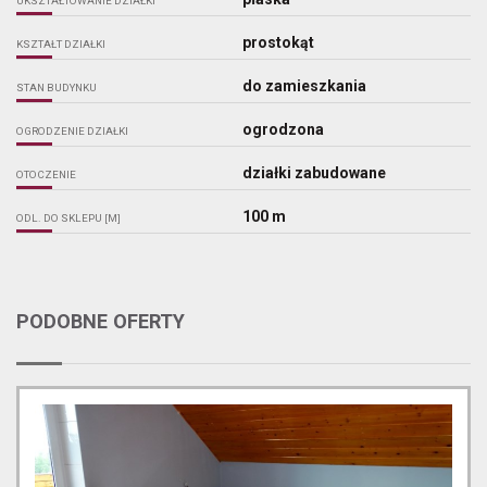
UKSZTAŁTOWANIE DZIAŁKI
prostokąt
KSZTAŁT DZIAŁKI
do zamieszkania
STAN BUDYNKU
ogrodzona
OGRODZENIE DZIAŁKI
działki zabudowane
OTOCZENIE
100 m
ODL. DO SKLEPU [M]
PODOBNE OFERTY