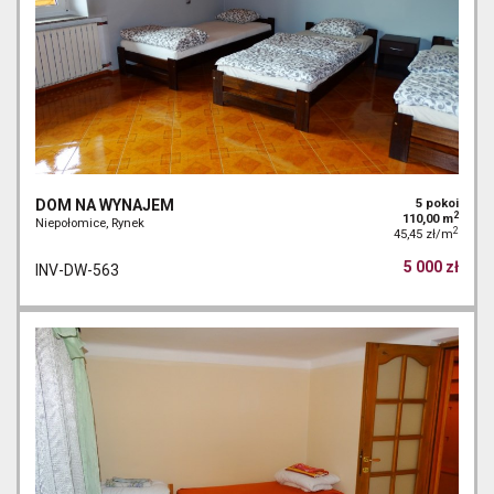
DOM NA WYNAJEM
5 pokoi
2
110,00 m
Niepołomice, Rynek
2
45,45 zł/m
5 000 zł
INV-DW-563