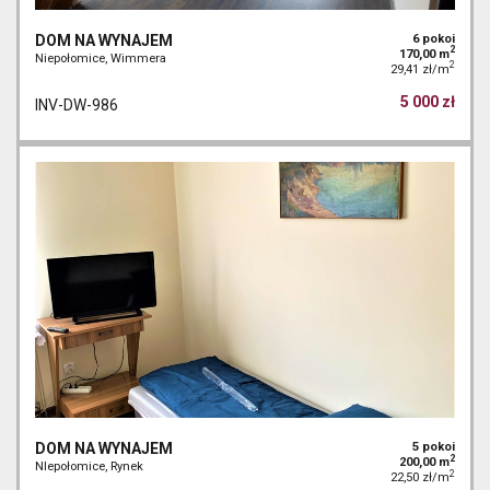
DOM NA WYNAJEM
6 pokoi
2
170,00 m
Niepołomice, Wimmera
2
29,41 zł/m
5 000 zł
INV-DW-986
DOM NA WYNAJEM
5 pokoi
2
200,00 m
NIepołomice, Rynek
2
22,50 zł/m