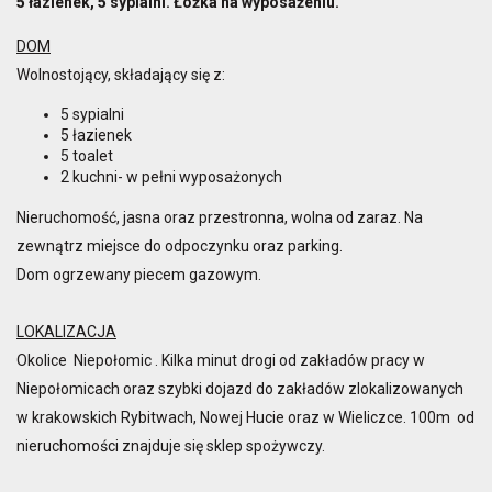
5 łazienek, 5 sypialni. Łóżka na wyposażeniu.
DOM
Wolnostojący, składający się z:
5 sypialni
5 łazienek
5 toalet
2 kuchni- w pełni wyposażonych
Nieruchomość, jasna oraz przestronna, wolna od zaraz. Na
zewnątrz miejsce do odpoczynku oraz parking.
Dom ogrzewany piecem gazowym.
LOKALIZACJA
Okolice Niepołomic . Kilka minut drogi od zakładów pracy w
Niepołomicach oraz szybki dojazd do zakładów zlokalizowanych
w krakowskich Rybitwach, Nowej Hucie oraz w Wieliczce. 100m od
nieruchomości znajduje się sklep spożywczy.