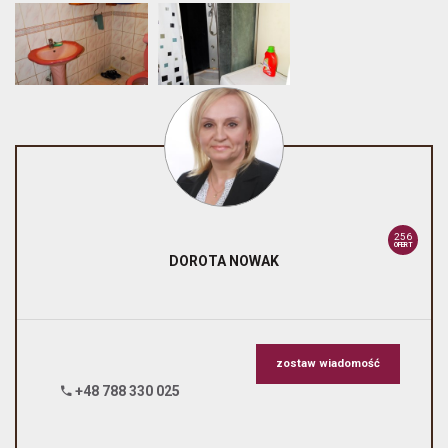
256
OFERT
DOROTA
NOWAK
zostaw wiadomość
+48 788 330 025