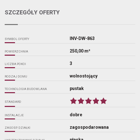
SZCZEGÓŁY OFERTY
INV-DW-863
SYMBOL OFERTY
250,00 m²
POWIERZCHNIA
3
LICZBA POKOI
wolnostojący
RODZAJ DOMU
pustak
TECHNOLOGIA BUDOWLANA
STANDARD
dobre
INSTALACJE
zagospodarowana
ZAGOSP. DZIAŁKI
płaska