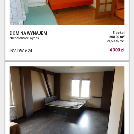
DOM NA WYNAJEM
5 pokoi
2
200,00 m
Niepołomice, Rynek
2
21,50 zł/m
4 300 zł
INV-DW-624