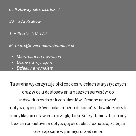
ul. Kobierzyńska 211 lok. 7
30 - 382 Kraków
T: +48 515 787 179
M: biuro@invest.nieruchomosci.pl
Mieszkania na wynajem
Domy na wynajem
Działki na wynajem
Lokale na wynajem
Hale na wynajem
Ta strona wykorzystuje pliki cookies w celach statystycznych
Obiekty na wynajem
oraz w celu dostosowania naszych serwisów do
Mieszkania na sprzedaż
indywidualnych potrzeb klientów. Zmiany ustawień
Domy na sprzedaż
Działki na sprzedaż
dotyczących plików cookie można dokonać w dowolnej chwili
Lokale na sprzedaż
modyfikując ustawienia przeglądarki. Korzystanie z tej strony
Hale na sprzedaż
bez zmian ustawień dotyczących cookies oznacza, że będą
Obiekty na sprzedaż
one zapisane w pamięci urządzenia.