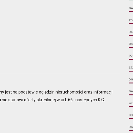
GA
TY
OK
BA
PO
ST
OG
ny jest na podstawie oględzin nieruchomości oraz informacji
GA
 nie stanowi oferty określonej w art. 66 i następnych K.C.
W
DO
OG