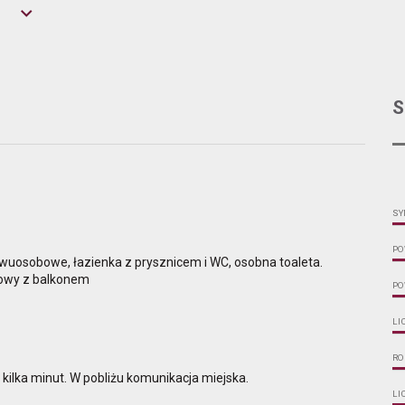
S
SY
PO
dwuosobowe, łazienka z prysznicem i WC, osobna toaleta.
bowy z balkonem
PO
LI
RO
kilka minut. W pobliżu komunikacja miejska.
LI