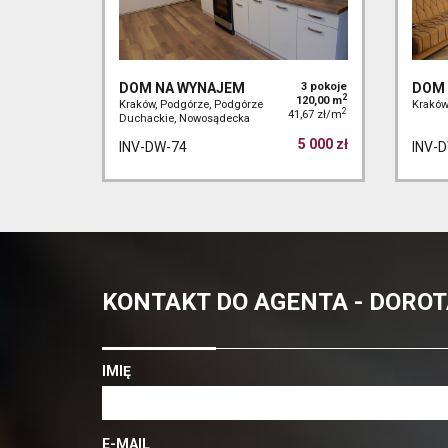
DOM NA WYNAJEM
3 pokoje
DOM 
2
120,00 m
Kraków, Podgórze, Podgórze
Kraków
2
41,67 zł/m
Duchackie, Nowosądecka
5 000 zł
INV-DW-74
INV-
KONTAKT DO AGENTA - DORO
IMIĘ
E-MAIL