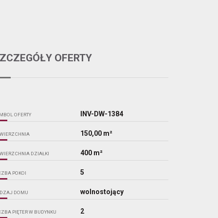
ZCZEGÓŁY OFERTY
INV-DW-1384
MBOL OFERTY
150,00 m²
WIERZCHNIA
400 m²
WIERZCHNIA DZIAŁKI
5
CZBA POKOI
wolnostojący
DZAJ DOMU
2
CZBA PIĘTER W BUDYNKU