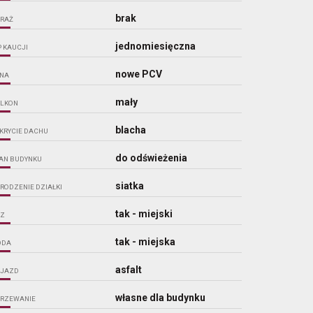
brak
RAŻ
jednomiesięczna
P KAUCJI
nowe PCV
NA
mały
LKON
blacha
KRYCIE DACHU
do odświeżenia
AN BUDYNKU
siatka
RODZENIE DZIAŁKI
tak - miejski
Z
tak - miejska
ODA
asfalt
JAZD
własne dla budynku
RZEWANIE