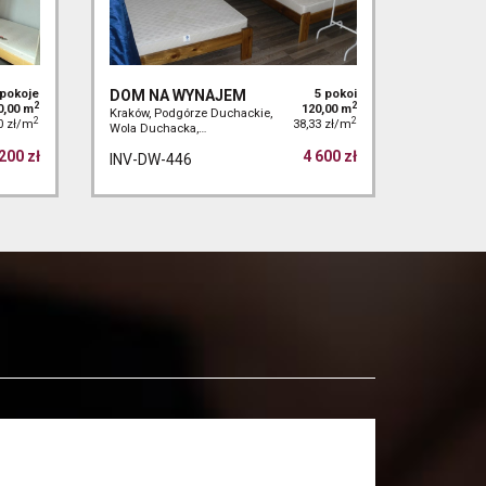
 pokoje
DOM NA WYNAJEM
5 pokoi
2
2
0,00 m
120,00 m
Kraków, Podgórze Duchackie,
2
2
0 zł/m
38,33 zł/m
Wola Duchacka,…
200 zł
4 600 zł
INV-DW-446