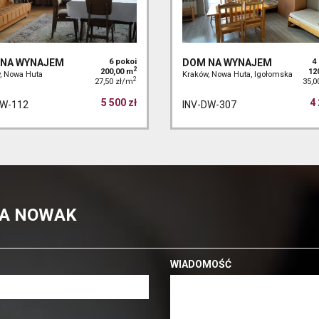
NA WYNAJEM
6 pokoi
DOM NA WYNAJEM
4
2
200,00 m
12
, Nowa Huta
Kraków, Nowa Huta, Igołomska
2
27,50 zł/m
35,0
5 500 zł
4 
DW-112
INV-DW-307
TA NOWAK
WIADOMOŚĆ