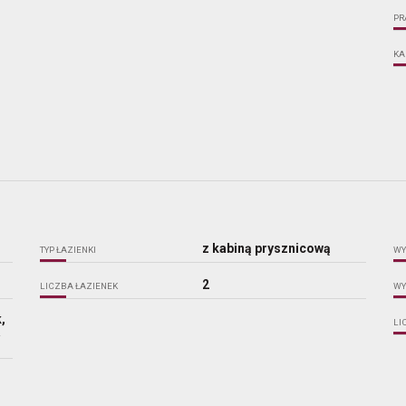
PR
KA
z kabiną prysznicową
TYP ŁAZIENKI
WY
2
LICZBA ŁAZIENEK
WY
,
LI
a