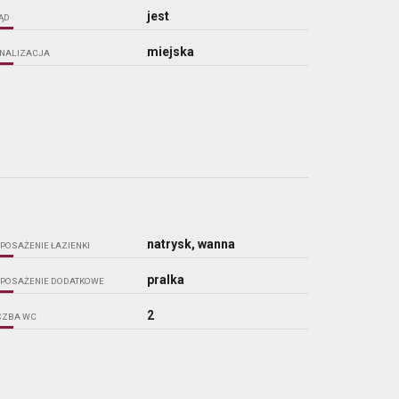
jest
ĄD
miejska
NALIZACJA
natrysk, wanna
POSAŻENIE ŁAZIENKI
pralka
POSAŻENIE DODATKOWE
2
CZBA WC