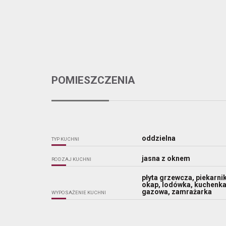
POMIESZCZENIA
oddzielna
TYP KUCHNI
jasna z oknem
RODZAJ KUCHNI
płyta grzewcza, piekarnik
okap, lodówka, kuchenk
gazowa, zamrażarka
WYPOSAŻENIE KUCHNI