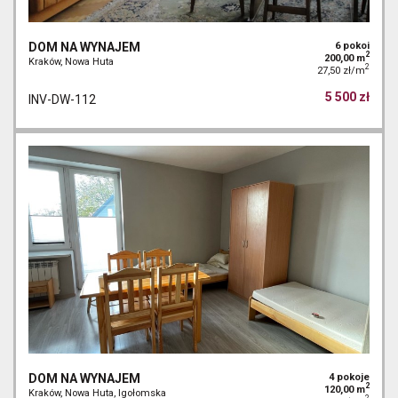
DOM NA WYNAJEM
6 pokoi
2
200,00 m
Kraków, Nowa Huta
2
27,50 zł/m
5 500 zł
INV-DW-112
DOM NA WYNAJEM
4 pokoje
2
120,00 m
Kraków, Nowa Huta, Igołomska