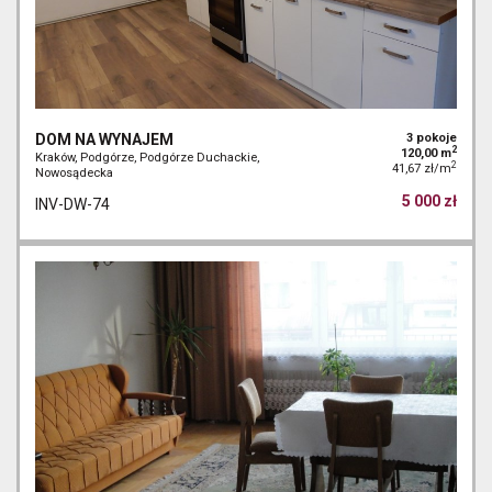
DOM NA WYNAJEM
3 pokoje
2
120,00 m
Kraków, Podgórze, Podgórze Duchackie,
2
41,67 zł/m
Nowosądecka
5 000 zł
INV-DW-74