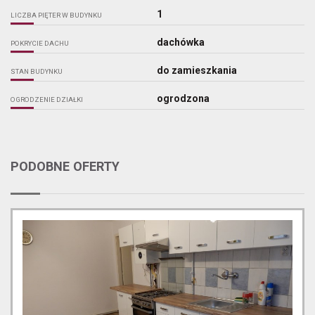
1
LICZBA PIĘTER W BUDYNKU
dachówka
POKRYCIE DACHU
do zamieszkania
STAN BUDYNKU
ogrodzona
OGRODZENIE DZIAŁKI
PODOBNE OFERTY