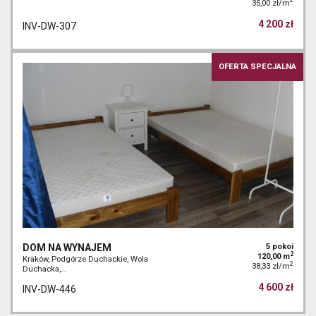
2
35,00 zł/m
4 200 zł
INV-DW-307
OFERTA SPECJALNA
DOM NA WYNAJEM
5 pokoi
2
120,00 m
Kraków, Podgórze Duchackie, Wola
2
38,33 zł/m
Duchacka,…
4 600 zł
INV-DW-446