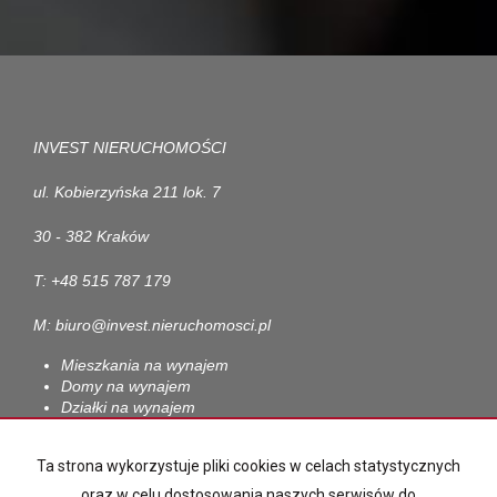
INVEST NIERUCHOMOŚCI
ul. Kobierzyńska 211 lok. 7
30 - 382 Kraków
T: +48 515 787 179
M: biuro@invest.nieruchomosci.pl
Mieszkania na wynajem
Domy na wynajem
Działki na wynajem
Lokale na wynajem
Hale na wynajem
Ta strona wykorzystuje pliki cookies w celach statystycznych
Obiekty na wynajem
oraz w celu dostosowania naszych serwisów do