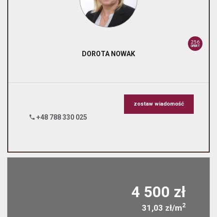
256
OFERT
DOROTA
NOWAK
zostaw wiadomość
+48 788 330 025
4 500 zł
2
31,03 zł/m