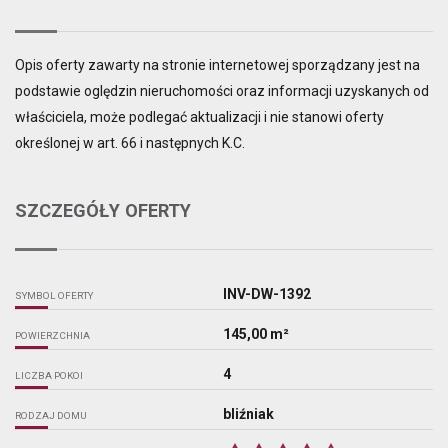
Opis oferty zawarty na stronie internetowej sporządzany jest na
podstawie oględzin nieruchomości oraz informacji uzyskanych od
właściciela, może podlegać aktualizacji i nie stanowi oferty
określonej w art. 66 i następnych K.C.
SZCZEGÓŁY OFERTY
INV-DW-1392
SYMBOL OFERTY
145,00 m²
POWIERZCHNIA
4
LICZBA POKOI
bliźniak
RODZAJ DOMU