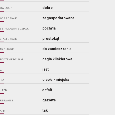
dobre
STALACJE
zagospodarowana
GOSP. DZIAŁKI
pochyła
SZTAŁTOWANIE DZIAŁKI
prostokąt
ZTAŁT DZIAŁKI
do zamieszkania
AN BUDYNKU
cegła klinkierowa
RODZENIE DZIAŁKI
jest
Z
ciepła - miejska
ODA
asfalt
JAZD
gazowe
RZEWANIE
tak
ARM