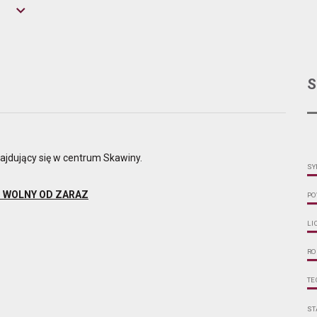
S
ajdujący się w centrum Skawiny.
SY
I WOLNY OD ZARAZ
PO
LI
RO
TE
ST