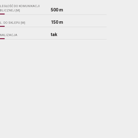
LEGŁOŚĆ DO KOMUNIKACJI
500 m
BLICZNEJ [M]
150 m
L. DO SKLEPU [M]
tak
NALIZACJA