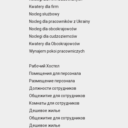
Kwatery dla firm
Nocleg służbowy
Nocleg dla pracowników z Ukrainy
Nocleg dla obcokrajowców
Noclegi dla cudzoziemców
Kwatery dla Obcokrajowców
Wynajem pokoi pracowniczych
Рабочий Хостел
Помещения для персонала
Размещение персонала
Должности сотрудников
Общежитие для сотрудников
Комнаты для сотрудников
Дешевое жилье
Общежитие для сотрудников
Дешевое жилье