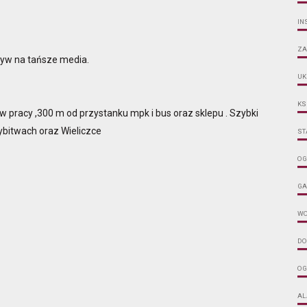
IN
ZA
ływ na tańsze media.
UK
KS
w pracy ,300 m od przystanku mpk i bus oraz sklepu . Szybki
bitwach oraz Wieliczce
ST
OG
GA
W
DO
OG
AL