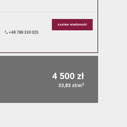
zostaw wiadomość
+48 788 330 025
4 500 zł
2
33,83 zł/m