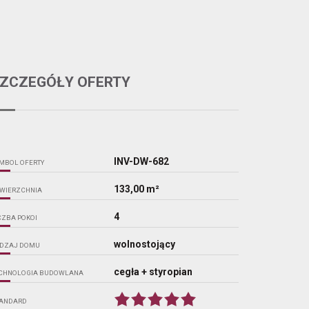
ZCZEGÓŁY OFERTY
INV-DW-682
MBOL OFERTY
133,00 m²
WIERZCHNIA
4
CZBA POKOI
wolnostojący
DZAJ DOMU
cegła + styropian
CHNOLOGIA BUDOWLANA
ANDARD