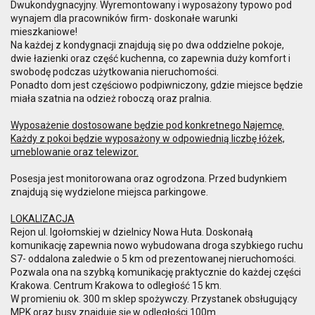
Dwukondygnacyjny. Wyremontowany i wyposażony typowo pod
wynajem dla pracowników firm- doskonałe warunki
mieszkaniowe!
Na każdej z kondygnacji znajdują się po dwa oddzielne pokoje,
dwie łazienki oraz część kuchenna, co zapewnia duży komfort i
swobodę podczas użytkowania nieruchomości.
Ponadto dom jest częściowo podpiwniczony, gdzie miejsce będzie
miała szatnia na odzież roboczą oraz pralnia.
Wyposażenie dostosowane będzie pod konkretnego Najemcę.
Każdy z pokoi będzie wyposażony w odpowiednią liczbę łóżek,
umeblowanie oraz telewizor.
Posesja jest monitorowana oraz ogrodzona. Przed budynkiem
znajdują się wydzielone miejsca parkingowe.
LOKALIZACJA
Rejon ul. Igołomskiej w dzielnicy Nowa Huta. Doskonałą
komunikację zapewnia nowo wybudowana droga szybkiego ruchu
S7- oddalona zaledwie o 5 km od prezentowanej nieruchomości.
Pozwala ona na szybką komunikację praktycznie do każdej części
Krakowa. Centrum Krakowa to odległość 15 km.
W promieniu ok. 300 m sklep spożywczy. Przystanek obsługujący
MPK oraz busy znajduje się w odległości 100m.