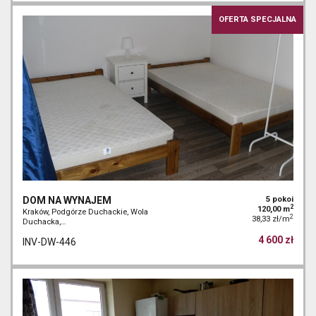
OFERTA SPECJALNA
DOM NA WYNAJEM
5 pokoi
2
120,00 m
Kraków, Podgórze Duchackie, Wola
2
38,33 zł/m
Duchacka,…
4 600 zł
INV-DW-446