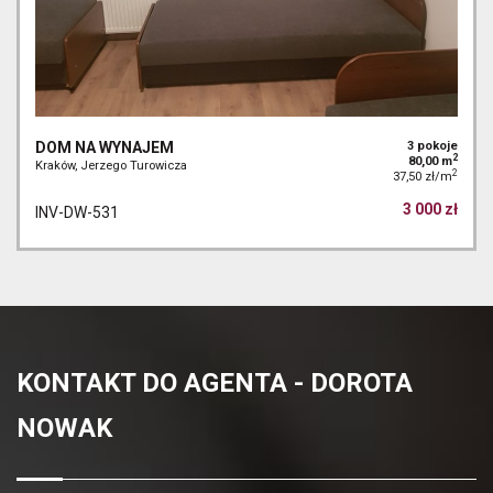
DOM NA WYNAJEM
3 pokoje
2
80,00 m
Kraków, Jerzego Turowicza
2
37,50 zł/m
3 000 zł
INV-DW-531
KONTAKT DO AGENTA - DOROTA
NOWAK