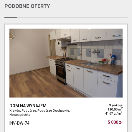
PODOBNE OFERTY
DOM NA WYNAJEM
3 pokoje
2
120,00 m
Kraków, Podgórze, Podgórze Duchackie,
2
41,67 zł/m
Nowosądecka
5 000 zł
INV-DW-74