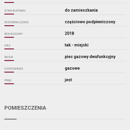
do zamieszkania
STAN BUDYNKU
częściowo podpiwniczony
PODPIWNICZENIE
2018
ROK BUDOWY
tak - miejski
GAZ
piec gazowy dwufunkcyjny
WODA
gazowe
OGRZEWANIE
jest
PRĄD
POMIESZCZENIA