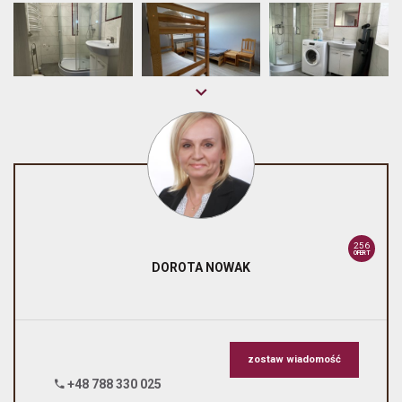
256
OFERT
DOROTA
NOWAK
zostaw wiadomość
+48 788 330 025