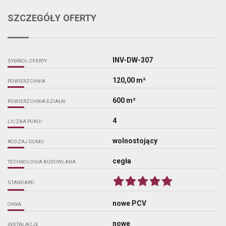
SZCZEGÓŁY OFERTY
INV-DW-307
SYMBOL OFERTY
120,00 m²
POWIERZCHNIA
600 m²
POWIERZCHNIA DZIAŁKI
4
LICZBA POKOI
wolnostojący
RODZAJ DOMU
cegła
TECHNOLOGIA BUDOWLANA
STANDARD
nowe PCV
OKNA
nowe
INSTALACJE