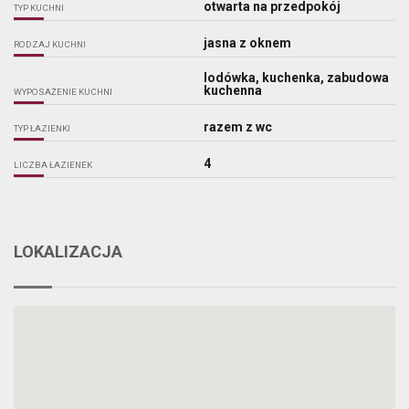
otwarta na przedpokój
TYP KUCHNI
jasna z oknem
RODZAJ KUCHNI
lodówka, kuchenka, zabudowa
kuchenna
WYPOSAŻENIE KUCHNI
razem z wc
TYP ŁAZIENKI
4
LICZBA ŁAZIENEK
LOKALIZACJA