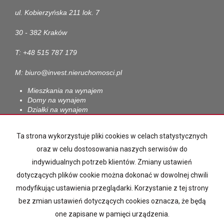
ul. Kobierzyńska 211 lok. 7
30 - 382 Kraków
T: +48 515 787 179
M: biuro@invest.nieruchomosci.pl
Mieszkania na wynajem
Domy na wynajem
Działki na wynajem
Lokale na wynajem
Hale na wynajem
Ta strona wykorzystuje pliki cookies w celach statystycznych
Obiekty na wynajem
oraz w celu dostosowania naszych serwisów do
Mieszkania na sprzedaż
indywidualnych potrzeb klientów. Zmiany ustawień
Domy na sprzedaż
Działki na sprzedaż
dotyczących plików cookie można dokonać w dowolnej chwili
Lokale na sprzedaż
modyfikując ustawienia przeglądarki. Korzystanie z tej strony
Hale na sprzedaż
bez zmian ustawień dotyczących cookies oznacza, że będą
Obiekty na sprzedaż
one zapisane w pamięci urządzenia.