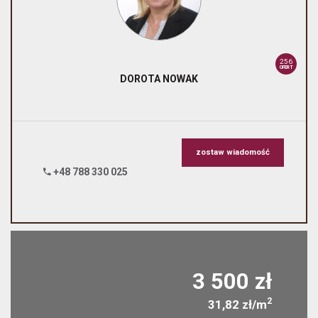
256
OFERT
DOROTA
NOWAK
zostaw wiadomość
+48 788 330 025
3 500 zł
2
31,82 zł/m