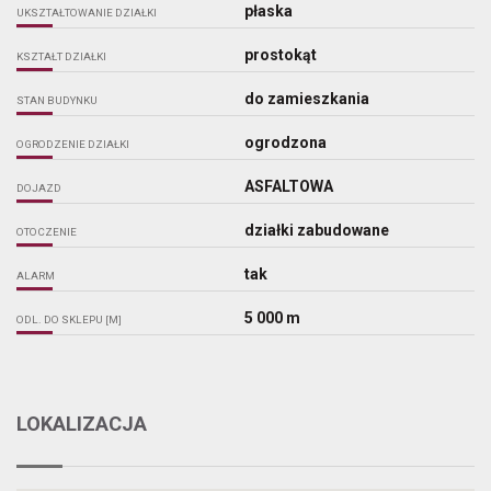
płaska
UKSZTAŁTOWANIE DZIAŁKI
prostokąt
KSZTAŁT DZIAŁKI
do zamieszkania
STAN BUDYNKU
ogrodzona
OGRODZENIE DZIAŁKI
ASFALTOWA
DOJAZD
działki zabudowane
OTOCZENIE
tak
ALARM
5 000 m
ODL. DO SKLEPU [M]
LOKALIZACJA