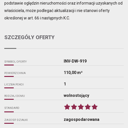
podstawie oględzin nieruchomości oraz informacji uzyskanych od
właściciela, może podlegać aktualizacji i nie stanowi oferty
określonej w art. 66 i następnych K.C.
SZCZEGÓŁY OFERTY
INV-DW-919
SYMBOL OFERTY
110,00 m²
POWIERZCHNIA
1
LICZBA POKOI
wolnostojący
RODZAJ DOMU
STANDARD
zagospodarowana
ZAGOSP. DZIAŁKI