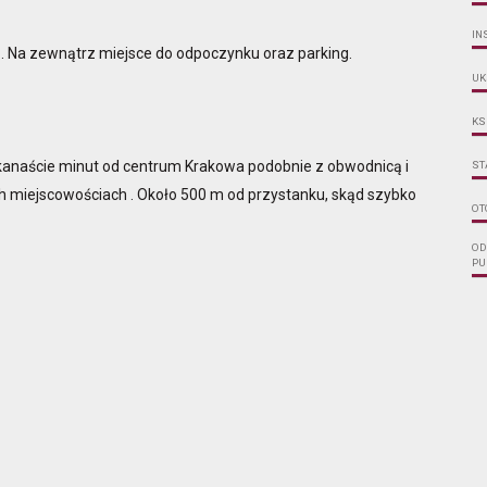
IN
. Na zewnątrz miejsce do odpoczynku oraz parking.
UK
KS
ilkanaście minut od centrum Krakowa podobnie z obwodnicą i
ST
ch miejscowościach . Około 500 m od przystanku, skąd szybko
OT
OD
PU