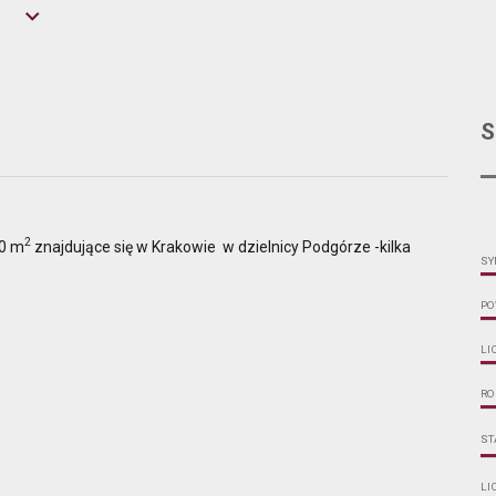
S
2
00 m
znajdujące się w Krakowie w dzielnicy Podgórze -kilka
SY
PO
LI
RO
ST
LI