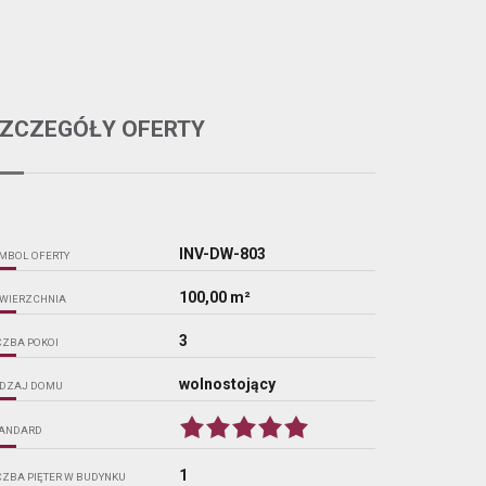
ZCZEGÓŁY OFERTY
INV-DW-803
MBOL OFERTY
100,00 m²
WIERZCHNIA
3
CZBA POKOI
wolnostojący
DZAJ DOMU
ANDARD
1
CZBA PIĘTER W BUDYNKU