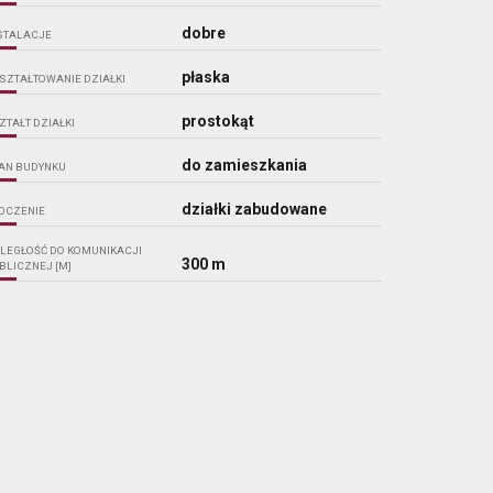
dobre
STALACJE
płaska
SZTAŁTOWANIE DZIAŁKI
prostokąt
ZTAŁT DZIAŁKI
do zamieszkania
AN BUDYNKU
działki zabudowane
OCZENIE
LEGŁOŚĆ DO KOMUNIKACJI
300 m
BLICZNEJ [M]