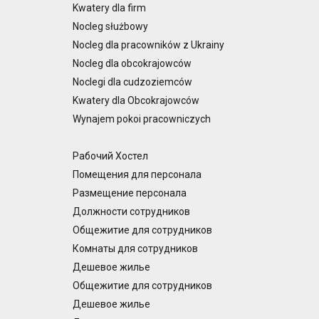
Kwatery dla firm
Nocleg służbowy
Nocleg dla pracowników z Ukrainy
Nocleg dla obcokrajowców
Noclegi dla cudzoziemców
Kwatery dla Obcokrajowców
Wynajem pokoi pracowniczych
Рабочий Хостел
Помещения для персонала
Размещение персонала
Должности сотрудников
Общежитие для сотрудников
Комнаты для сотрудников
Дешевое жилье
Общежитие для сотрудников
Дешевое жилье