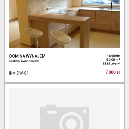
DOM NA WYNAJEM
4 pokoje
2
130,00 m
Kraków, Swoszowice
2
53,85 zł/m
7 000 zł
INV-DW-81