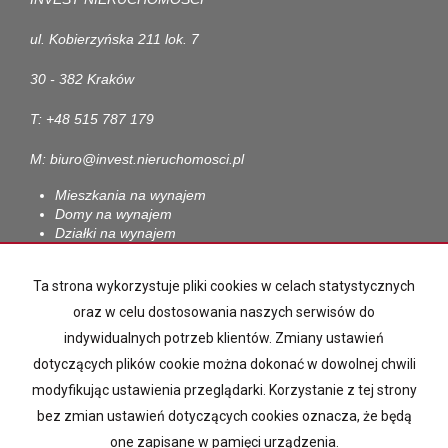
ul. Kobierzyńska 211 lok. 7
30 - 382 Kraków
T: +48 515 787 179
M: biuro@invest.nieruchomosci.pl
Mieszkania na wynajem
Domy na wynajem
Działki na wynajem
Lokale na wynajem
Hale na wynajem
Ta strona wykorzystuje pliki cookies w celach statystycznych
Obiekty na wynajem
oraz w celu dostosowania naszych serwisów do
Mieszkania na sprzedaż
indywidualnych potrzeb klientów. Zmiany ustawień
Domy na sprzedaż
Działki na sprzedaż
dotyczących plików cookie można dokonać w dowolnej chwili
Lokale na sprzedaż
modyfikując ustawienia przeglądarki. Korzystanie z tej strony
Hale na sprzedaż
bez zmian ustawień dotyczących cookies oznacza, że będą
Obiekty na sprzedaż
one zapisane w pamięci urządzenia.