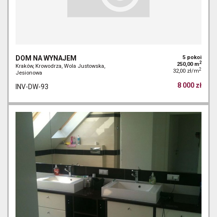
DOM NA WYNAJEM
5 pokoi
2
250,00 m
Kraków, Krowodrza, Wola Justowska,
2
32,00 zł/m
Jesionowa
8 000 zł
INV-DW-93