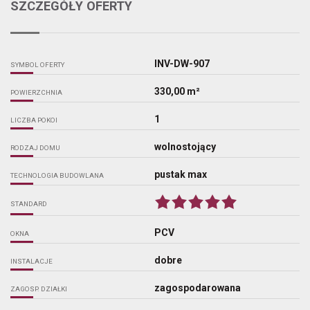
SZCZEGÓŁY OFERTY
INV-DW-907
SYMBOL OFERTY
330,00 m²
POWIERZCHNIA
1
LICZBA POKOI
wolnostojący
RODZAJ DOMU
pustak max
TECHNOLOGIA BUDOWLANA
STANDARD
PCV
OKNA
dobre
INSTALACJE
zagospodarowana
ZAGOSP. DZIAŁKI