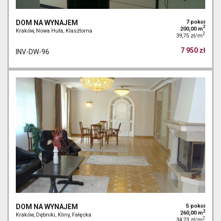
DOM NA WYNAJEM
7 pokoi
2
200,00 m
Kraków, Nowa Huta, Klasztorna
2
39,75 zł/m
7 950 zł
INV-DW-96
DOM NA WYNAJEM
5 pokoi
2
260,00 m
Kraków, Dębniki, Kliny, Fałęcka
2
34,23 zł/m